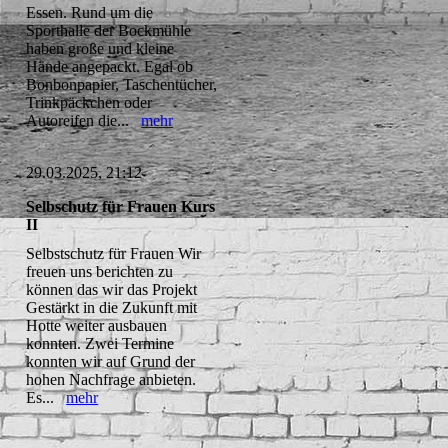
Essen. Rund um die
Sporthalle der Bockmühle
haben große und kleine
Hände angepackt. Egal ob
Bonbonpapier, Taschentücher,
Trinkpäckchen oder
Autoreifen die...
mehr
29.03.2025, 21:12
Selbschutz für Frauen Kurs
II
Selbstschutz für Frauen Wir
freuen uns berichten zu
können das wir das Projekt
Gestärkt in die Zukunft mit
Hotte weiter ausbauen
konnten. Zwei Termine
konnten wir auf Grund der
hohen Nachfrage anbieten.
Es...
mehr